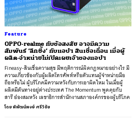
ค้นหา
SHARE
TWEET
LINE
EMAIL
Feature
OPPO-realme กับข้อสงสัย อาจมีความ
สัมพันธ์ ‘ลึกซึ้ง’ กับแอปฯ สินเชื่อเถื่อน เมื่อผู้
ผลิต-จำหน่ายไม่เปิดเผยเจ้าของแอปฯ
Fineasy-สินเชื่อความสุข มีพฤติการณ์ผิดกฎหมายอย่างไร มี
ความเกี่ยวข้องกับผู้ผลิตโทรศัพท์หรือตัวแทนผู้จำหน่ายมือ
ถือหรือไม่ ผู้บริโภคมีความหวังกับการเอาผิดไหม ในเมื่อผู้
ผลิตมีต้นทางอยู่ต่างประเทศ The Momentum พูดคุยกับ
สารี อ๋องสมหวัง เลขาธิการสำนักงานสภาองค์กรของผู้บริโภค
โดย
พิพัฒน์พงษ์ ศรีวิชัย