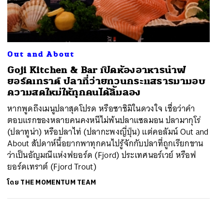
ค้นหา
Out and About
SHARE
TWEET
LINE
EMAIL
Goji Kitchen & Bar เปิดห้องอาหารนำฟ
ยอร์ดเทราต์ ปลาที่ว่ายทวนกระแสธารมามอบ
ความสดใหม่ให้ทุกคนได้ลิ้มลอง
หากพูดถึงเมนูปลาสุดโปรด หรือซาชิมิในดวงใจ เชื่อว่าคำ
ตอบแรกของหลายคนคงหนีไม่พ้นปลาแซลมอน ปลามากุโร่
(ปลาทูน่า) หรือปลาไท่ (ปลากะพงญี่ปุ่น) แต่คอลัมน์ Out and
About สัปดาห์นี้อยากพาทุกคนไปรู้จักกับปลาที่ถูกเรียกขาน
ว่าเป็นอัญมณีแห่งฟยอร์ด (Fjord) ประเทศนอร์เวย์ หรือฟ
ยอร์ดเทราต์ (Fjord Trout)
โดย
THE MOMENTUM TEAM