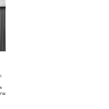
นหา
า
SHARE
TWEET
LINE
EMAIL
อด
ความ