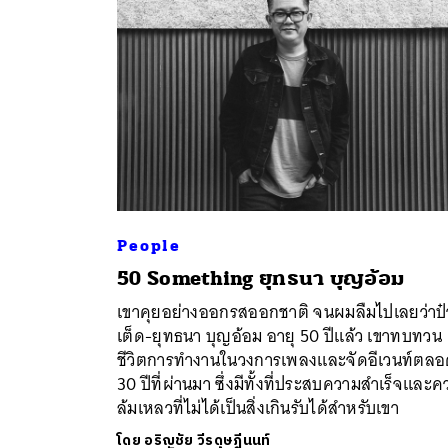
People
50 Something ยุทธนา บุญอ้อม
ค้
เขาคุยอย่างออกรสออกชาติ จนผมลืมไปเลยว่าป๋
เต็ด-ยุทธนา บุญอ้อม อายุ 50 ปีแล้ว เขาทบทวน
ชีวิตการทำงานในวงการเพลงและจัดอีเวนท์ตล
30 ปีที่ผ่านมา ซึ่งมีทั้งที่ประสบความสำเร็จและ
ล้มเหลวที่ไม่ได้เป็นสิ่งเกินรับได้สำหรับเขา
โดย
อริญชัย วีรดุษฎีนนท์