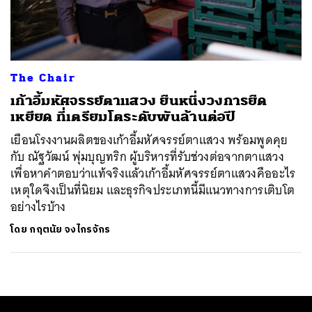
ค้นหา
SHARE
TWEET
LINE
EMAIL
The Chair
เก้าอี้มหัศจรรย์ตาแสวง ยืนหนึ่งวงการยืด
เหยียด ที่เตรียมโตระดับพันล้านต่อปี
เยือนโรงงานผลิตของเก้าอี้มหัศจรรย์ตาแสวง พร้อมพูดคุย
กับ ณัฐวัฒน์ พุ่มบุญทริก ผู้บริหารที่รับช่วงต่อจากตาแสวง
เพื่อหาคำตอบว่าแท้จริงแล้วเก้าอี้มหัศจรรย์ตาแสวงคืออะไร
เหตุใดจึงเป็นที่นิยม และธุรกิจประเภทนี้มีแนวทางการเติบโต
อย่างไรบ้าง
โดย
กฤตนัย จงไกรจักร