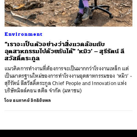
ค้นหา
SHARE
TWEET
LINE
EMAIL
Environment
“เราจะเป็นตัวอย่างว่าสิ่งแวดล้อมกับ
อุตสาหกรรมไปด้วยกันได้” ‘หมิว’ – สุรีรัตน์ ลี
สวัสดิ์ตระกูล
แนวคิดการทำงานที่ต้องการจะเป็นมากกว่าโรงงานเหล็ก แต่
เป็นมาตรฐานใหม่ของการทำโรงงานอุตสาหกรรมของ ‘หมิว’ -
สุรีรัตน์ ลีสวัสดิ์ตระกูล Chief People and Innovation แห่ง
บริษัทมิลล์คอน สตีล จำกัด (มหาชน)
โดย
ธนภาคย์ อิทธิชัยพล