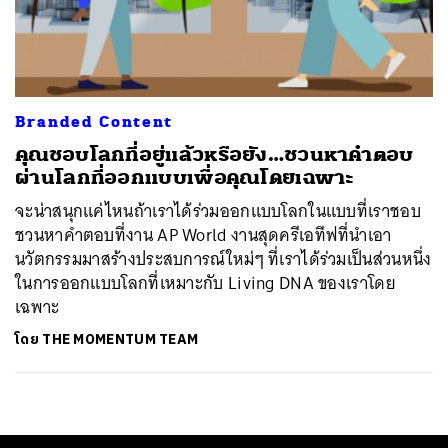
ค้นหา
SHARE
TWEET
LINE
EMAIL
Branded Content
คุณชอบโลกที่อยู่แล้วหรือยัง…ชวนหาคำตอบ
ผ่านโลกที่ออกแบบเพื่อคุณโดยเฉพาะ
จะน่าสนุกแค่ไหนถ้าเราได้ร่วมออกแบบโลกในแบบที่เราชอบ
ชวนหาคำตอบที่งาน AP World งานสุดครีเอทีฟที่นำเอา
นวัตกรรมมาสร้างประสบการณ์ใหม่ๆ ที่เราได้ร่วมเป็นส่วนหนึ่ง
ในการออกแบบโลกที่เหมาะกับ Living DNA ของเราโดย
เฉพาะ
โดย
THE MOMENTUM TEAM