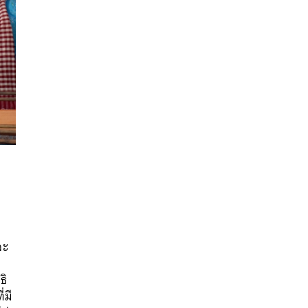
นหา
ละ
SHARE
TWEET
LINE
EMAIL
ธิ
่มี