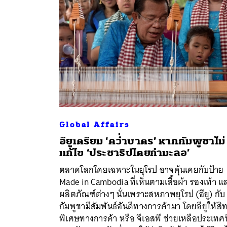
Global Affairs
อียูเตรียม ‘คว่ำบาตร’ หากกัมพูชาไม่
แก้ไข ‘ประชาธิปไตยกำมะลอ’
ตลาดโลกโดยเฉพาะในยุโรป อาจคุ้นเคยกับป้าย
ค้
Made in Cambodia ที่เห็นตามเสื้อผ้า รองเท้า แ
ผลิตภัณฑ์ต่างๆ นั่นเพราะสหภาพยุโรป (อียู) กับ
กัมพูชามีสัมพันธ์อันดีทางการค้ามา โดยอียูให้สิท
พิเศษทางการค้า หรือ จีเอสพี ช่วยเหลือประเทศที