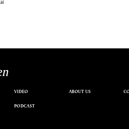
ม่
en
VIDEO
ABOUT US
C
PODCAST