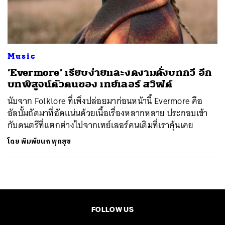
ค้นหา
SHARE
TWEET
LINE
EMAIL
Music
‘Evermore’ เรียบง่ายและงดงามดั่งบทกวี อีก
บทพิสูจน์ตัวตนของ เทย์เลอร์ สวิฟต์
นับจาก Folklore ที่เพิ่งปล่อยมาก่อนหน้านี้ Evermore คือ
อัลบั้มถัดมาที่อัดแน่นด้วยเนื้อเรื่องหลากหลาย ประกอบเข้า
กับดนตรีที่แตกต่างไปจากเทย์เลอร์คนเดิมที่เราคุ้นเคย
โดย
พิมพ์ชนก พุกสุข
FOLLOW US