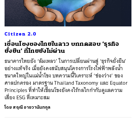
ค้นหา
SHARE
TWEET
LINE
EMAIL
Citizen 2.0
เขื่อนโขงของไทยในลาว บททดสอบ ‘ธุรกิจ
ยั่งยืน’ ที่ไทยยังไม่ผ่าน
ธนาคารไทยยัง ‘ล้มเหลว’ ในการเปลี่ยนผ่านสู่ ‘ธุรกิจยั่งยืน’
อย่างแท้จริง เมื่อยังคงสนับสนุนโครงการโรงไฟฟ้าพลังน้ำ
ขนาดใหญ่ในแม่น้ำโขง บทความนี้วิเคราะห์ ‘ช่องว่าง’ ของ
ศาลปกครอง มาตรฐาน Thailand Taxonomy และ Equator
Principles ที่ทำให้เขื่อนโขงยังคงไร้กลไกกำกับดูแลความ
เสี่ยง ESG ที่เหมาะสม
โดย
สฤณี อาชวานันทกุล