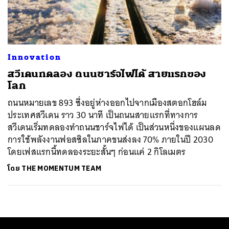
ค้นหา
SHARE
TWEET
LINE
EMAIL
Innovation
สวีเดนทดลอง ถนนชาร์จไฟได้ สายแรกของ
โลก
ถนนหมายเลข 893 ซึ่งอยู่ห่างออกไปจากเมืองสตอกโฮล์ม
ประเทศสวีเดน ราว 30 นาที เป็นถนนสายแรกที่ทางการ
สวีเดนเริ่มทดลองทำถนนชาร์จไฟได้ เป็นส่วนหนึ่งของแผนลด
การใช้พลังงานฟอสซิลในภาคขนส่งลง 70% ภายในปี 2030
โดยเฟสแรกนี้ทดลองระยะสั้นๆ ก่อนแค่ 2 กิโลเมตร
โดย
THE MOMENTUM TEAM