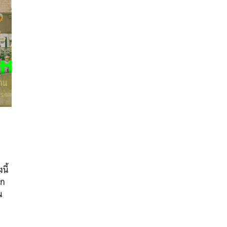
นหา
SHARE
TWEET
LINE
EMAIL
นี้
าก
น
ต