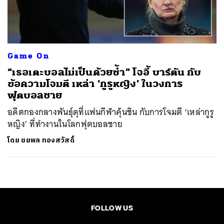
ค้นหา
SHARE
TWEET
LINE
EMAIL
Game On
“เธอเตะบอลไม่เป็นด้วยซ้ำ” โจอี้ บาร์ตัน กับ
ข้อความโจมตี เหล่า ‘กูรูหญิง’ ในวงการ
ฟุตบอลชาย
อดีตกองกลางพันธุ์ดุที่แฟนกีฬาคุ้นชิน กับการโจมตี ‘เหล่ากูรู
หญิง’ ที่ทำงานในโลกฟุตบอลชาย
โดย
ชยพล ทองสวัสดิ์
FOLLOW US