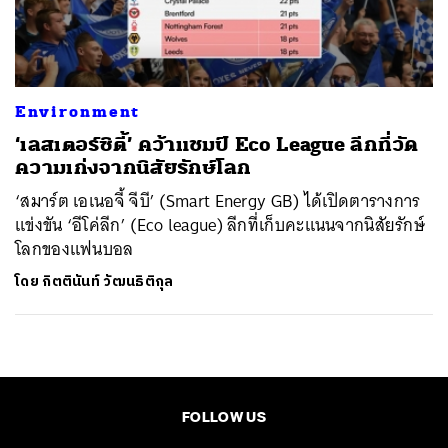
ค้นหา
SHARE
TWEET
LINE
EMAIL
Environment
‘เลสเตอร์ซิตี้’ คว้าแชมป์ Eco League ลีกที่วัด
ความเก่งจากนิสัยรักษ์โลก
‘สมาร์ต เอเนอจี้ จีบี’ (Smart Energy GB) ได้เปิดตารางการ
แข่งขัน ‘อีโค่ลีก’ (Eco league) ลีกที่เก็บคะแนนจากนิสัยรักษ์
โลกของแฟนบอล
โดย
กิตตินันท์ วัฒนธิติกุล
FOLLOW US