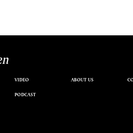
en
VIDEO
ABOUT US
C
PODCAST