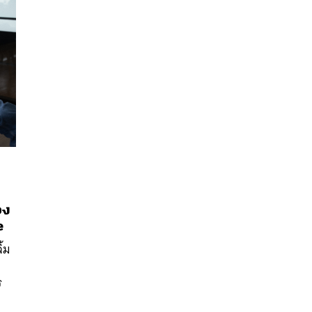
อง
นหา
e
SHARE
TWEET
LINE
EMAIL
ิ้ม
ร