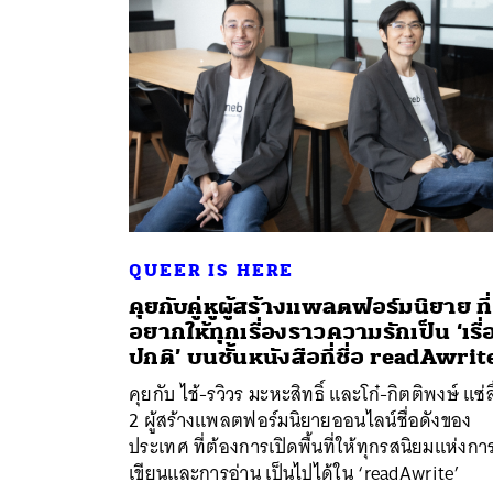
QUEER IS HERE
คุยกับคู่หูผู้สร้างแพลตฟอร์มนิยาย ที่
อยากให้ทุกเรื่องราวความรักเป็น ‘เรื่
ค้
ปกติ’ บนชั้นหนังสือที่ชื่อ readAwrit
คุยกับ ไช้-รวิวร มะหะสิทธิ์ และโก๋-กิตติพงษ์ แซ่ล
2 ผู้สร้างแพลตฟอร์มนิยายออนไลน์ชื่อดังของ
ประเทศ ที่ต้องการเปิดพื้นที่ให้ทุกรสนิยมแห่งกา
เขียนและการอ่าน เป็นไปได้ใน ‘readAwrite’