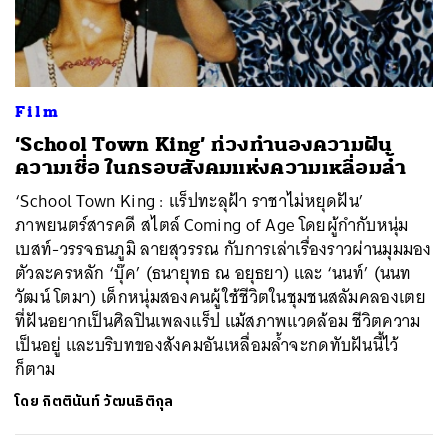
ค้นหา
Film
SHARE
TWEET
LINE
EMAIL
‘School Town King’ ท่วงทำนองความฝัน
ความเชื่อ ในกรอบสังคมแห่งความเหลื่อมล้ำ
‘School Town King : แร็ปทะลุฝ้า ราชาไม่หยุดฝัน’
ภาพยนตร์สารคดี สไตล์ Coming of Age โดยผู้กำกับหนุ่ม
เบสท์-วรรจธนภูมิ ลายสุวรรณ กับการเล่าเรื่องราวผ่านมุมมอง
ตัวละครหลัก ‘บุ๊ค’ (ธนายุทธ ณ อยุธยา) และ ‘นนท์’ (นนท
วัฒน์ โตมา) เด็กหนุ่มสองคนผู้ใช้ชีวิตในชุมชนสลัมคลองเตย
ที่ฝันอยากเป็นศิลปินเพลงแร็ป แม้สภาพแวดล้อม ชีวิตความ
เป็นอยู่ และบริบทของสังคมอันเหลื่อมล้ำจะกดทับฝันนี้ไว้
ก็ตาม
โดย
กิตตินันท์ วัฒนธิติกุล