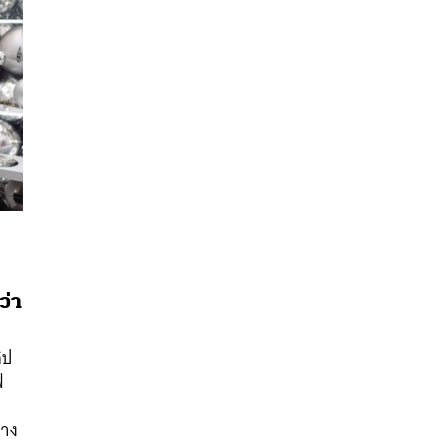
่า
นหา
SHARE
TWEET
LINE
EMAIL
ิป
ฟ
ลาง