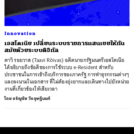
ค้นหา
SHARE
TWEET
LINE
EMAIL
Innovation
เอสโตเนีย เปลี่ยนระบบราชการแสนเชยให้ทัน
สมัยด้วยระบบดิจิทัล
ตาวิ รอยวาส (Taavi Rõivas) อดีตนายกรัฐมนตรีเอสโตเนีย
ได้อธิบายถึงข้อดีของการใช้ระบบ e-Resident สำหรับ
ประชาชนในการเข้าถึงบริการของภาครัฐ การทำธุรกรรมต่างๆ
และลงนามในเอกสาร ที่ไม่ต้องยุ่งยากและเดินทางไปยังหน่วย
งานที่เกี่ยวข้องให้เสียเวลา
โดย
อริญชัย วีรดุษฎีนนท์