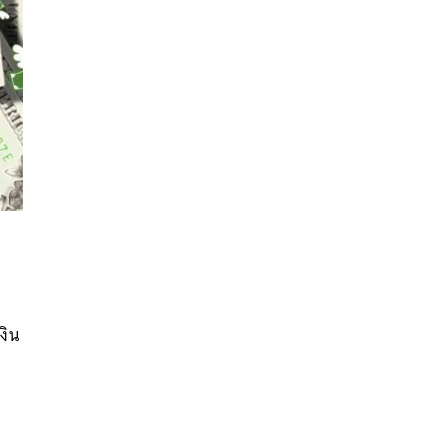
นหา
SHARE
TWEET
LINE
EMAIL
งิน