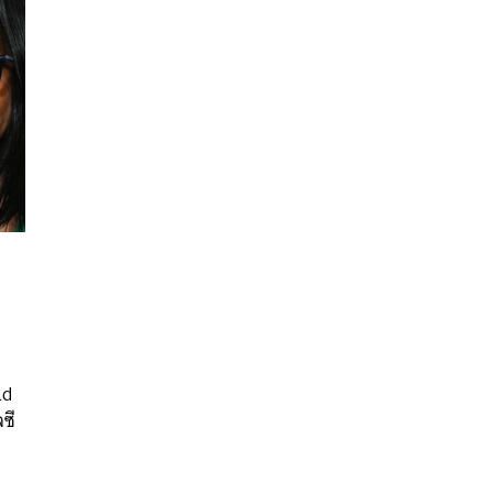
นหา
ld
SHARE
TWEET
LINE
EMAIL
ซี
ร