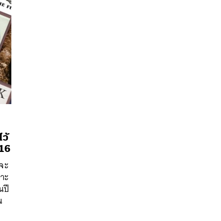
ว้
016
นหา
งจะ
SHARE
TWEET
LINE
EMAIL
ราะ
นปี
น