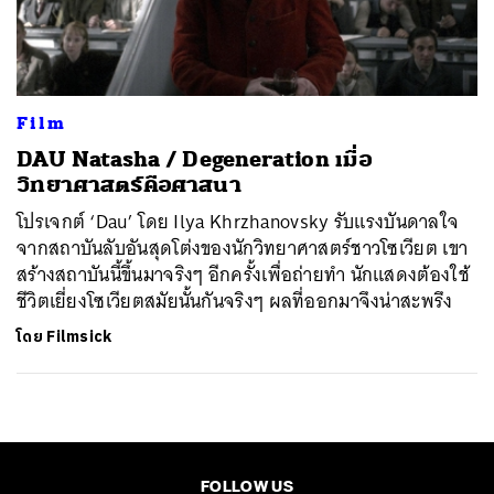
ค้นหา
SHARE
TWEET
LINE
EMAIL
Film
DAU Natasha / Degeneration เมื่อ
วิทยาศาสตร์คือศาสนา
โปรเจกต์ ‘Dau’ โดย Ilya Khrzhanovsky รับแรงบันดาลใจ
จากสถาบันลับอันสุดโต่งของนักวิทยาศาสตร์ชาวโซเวียต เขา
สร้างสถาบันนี้ขึ้นมาจริงๆ อีกครั้งเพื่อถ่ายทำ นักแสดงต้องใช้
ชีวิตเยี่ยงโซเวียตสมัยนั้นกันจริงๆ ผลที่ออกมาจึงน่าสะพรึง
โดย
Filmsick
FOLLOW US