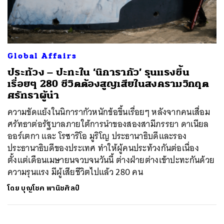
ค้นหา
Global Affairs
SHARE
TWEET
LINE
EMAIL
ประท้วง – ปะทะใน ‘นิการากัว’ รุนแรงขึ้น
เรื่อยๆ 280 ชีวิตต้องสูญเสียในสงครามวิกฤต
ศรัทธาผู้นำ
ความขัดแย้งในนิการากัวหนักข้อขึ้นเรื่อยๆ หลังจากคนเสื่อม
ศรัทธาต่อรัฐบาลภายใต้การนำของสองสามีภรรยา ดาเนียล
ออร์เตกา และ โรซาริโอ มูริโญ ประธานาธิบดีและรอง
ประธานาธิบดีของประเทศ ทำให้ผู้คนประท้วงกันต่อเนื่อง
ตั้งแต่เดือนเมษายนจวบจนวันนี้ ต่างฝ่ายต่างเข้าปะทะกันด้วย
ความรุนแรง มีผู้เสียชีวิตไปแล้ว 280 คน
โดย
บุญโชค พานิชศิลป์