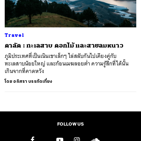
ค้นหา
SHARE
TWEET
LINE
EMAIL
Travel
ดาลัด : ทะเลสาบ ดอกไม้ และสายลมหนาว
ภูมิประเทศที่เป็นเนินเขาเล็กๆ ไล่สลับกันไปเคียงคู่กับ
ทะเลสาบน้อยใหญ่ และก้อนเมฆลอยต่ำ ความรู้สึกที่ได้นั้น
เกินจากที่คาดหวัง
โดย
อภิสรา บรรทัดเที่ยง
FOLLOW US