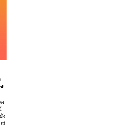
ง
อง
นหา
SHARE
TWEET
LINE
EMAIL
ของ
์
ยัง
ทาส