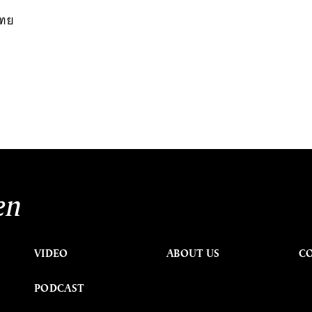
ไทย
en
VIDEO
ABOUT US
C
PODCAST