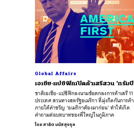
Global Affairs
เอเชีย-แปซิฟิกเปิดค้าเสรีสวน ‘ทรัมป
ค้
ชาติเอเชีย-แปซิฟิกลงนามข้อตกลงการค้าเสรี 11
ประเทศ สวนทางสหรัฐอเมริกา ที่มุ่งกีดกันการค้า
ภายใต้คำขวัญ ‘อเมริกาต้องมาก่อน’ ทำให้เกิด
คำถามต่อบทบาทของพี่ใหญ่ในภูมิภาค
โดย
สาธิต มนัสสุรกุล