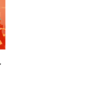
์’
นหา
SHARE
TWEET
LINE
EMAIL