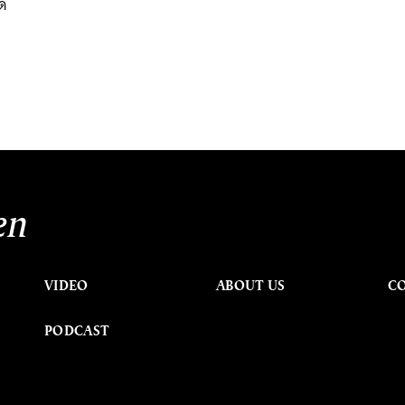
กด
en
VIDEO
ABOUT US
C
PODCAST