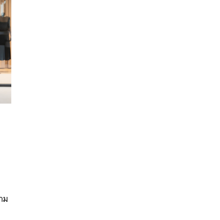
ง
นหา
SHARE
TWEET
LINE
EMAIL
ล
ยาม