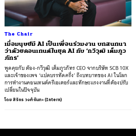
ค้นหา
SHARE
TWEET
LINE
EMAIL
The Chair
เมื่อมนุษย์มี AI เป็นเพื่อนร่วมงาน บทสนทนา
ว่าด้วยคอนเทนต์ในยุค AI กับ ‘กวีวุฒิ เต็มภูว
ภัทร’
พูดคุยกับ ต้อง-กวีวุฒิ เต็มภูวภัทร CEO จากบริษัท SCB 10X
และเจ้าของเพจ ‘แปดบรรทัดครึ่ง’ ถึงบทบาทของ AI ในโลก
การทำงานคอนเทนต์ครีเอเตอร์และทักษะแรงงานที่ต้องปรับ
เปลี่ยนในปัจจุบัน
โดย
สิริกร วงศ์กันทะ (Intern)