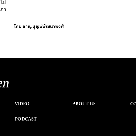
 ไป
เก่า
โดย
ภาณุ บุญพิพัฒนาพงศ์
en
VIDEO
ABOUT US
C
PODCAST