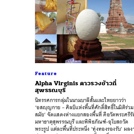
Feature
Alpha Virginis ดาวรวงข้าวที่
สุพรรณบุรี
นิทรรศการกลุ่มในนามบาลีสั้นและไทยยาวว่า
ค้
‘อสญฺญกาย – ศิลป์แห่งพื้นที่ศักดิ์สิทธิ์ในมิติร่วม
สมัย’ จัดแสดงห่างแยกสองพื้นที่ คือวัดพระศรีร
มหาธาตุสุพรรณบุรี และพิพิธภัณฑ์-อุโบสถวัด
พระรูป แต่ละพื้นที่ประหนึ่ง ‘ทุ่งทองรองรับ’ ผล