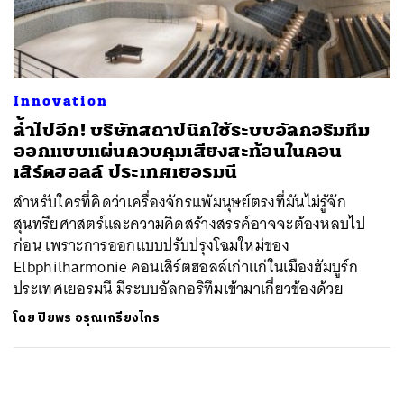
ค้นหา
SHARE
TWEET
LINE
EMAIL
Innovation
ล้ำไปอีก! บริษัทสถาปนิกใช้ระบบอัลกอริมทึม
ออกแบบแผ่นควบคุมเสียงสะท้อนในคอน
เสิร์ตฮอลล์ ประเทศเยอรมนี
สำหรับใครที่คิดว่าเครื่องจักรแพ้มนุษย์ตรงที่มันไม่รู้จัก
สุนทรียศาสตร์และความคิดสร้างสรรค์อาจจะต้องหลบไป
ก่อน เพราะการออกแบบปรับปรุงโฉมใหม่ของ
Elbphilharmonie คอนเสิร์ตฮอลล์เก่าแก่ในเมืองฮัมบูร์ก
ประเทศเยอรมนี มีระบบอัลกอริทึมเข้ามาเกี่ยวข้องด้วย
โดย
ปิยพร อรุณเกรียงไกร