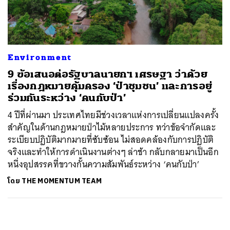
ค้นหา
SHARE
TWEET
LINE
EMAIL
Environment
9 ข้อเสนอต่อรัฐบาลนายกฯ เศรษฐา ว่าด้วย
เรื่องกฎหมายคุ้มครอง ‘ป่าชุมชน’ และการอยู่
ร่วมกันระหว่าง ‘คนกับป่า’
4 ปีที่ผ่านมา ประเทศไทยมีช่วงเวลาแห่งการเปลี่ยนแปลงครั้ง
สำคัญในด้านกฎหมายป่าไม้หลายประการ ทว่าข้อจำกัดและ
ระเบียบปฏิบัติมากมายที่ซับซ้อน ไม่สอดคล้องกับการปฏิบัติ
จริงและทำให้การดำเนินงานต่างๆ ล่าช้า กลับกลายมาเป็นอีก
หนึ่งอุปสรรคที่ขวางกั้นความสัมพันธ์ระหว่าง ‘คนกับป่า’
โดย
THE MOMENTUM TEAM