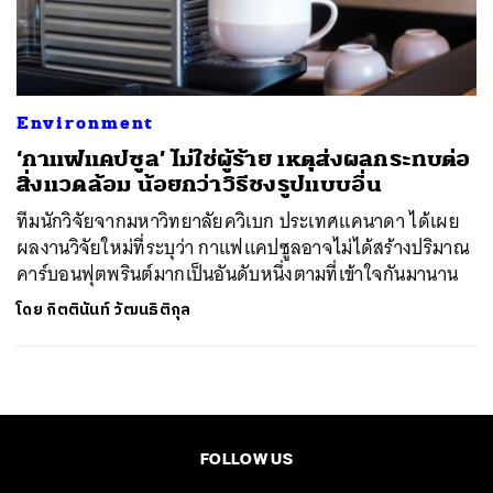
ค้นหา
SHARE
TWEET
LINE
EMAIL
Environment
‘กาแฟแคปซูล’ ไม่ใช่ผู้ร้าย เหตุส่งผลกระทบต่อ
สิ่งแวดล้อม น้อยกว่าวิธีชงรูปแบบอื่น
ทีมนักวิจัยจากมหาวิทยาลัยควิเบก ประเทศแคนาดา ได้เผย
ผลงานวิจัยใหม่ที่ระบุว่า กาแฟแคปซูลอาจไม่ได้สร้างปริมาณ
คาร์บอนฟุตพรินต์มากเป็นอันดับหนึ่งตามที่เข้าใจกันมานาน
โดย
กิตตินันท์ วัฒนธิติกุล
FOLLOW US