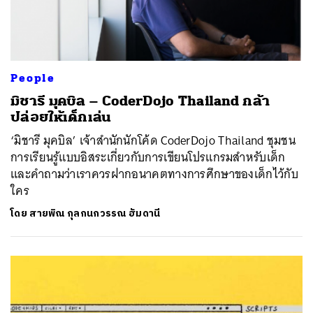
People
มิชารี มุคบิล – CoderDojo Thailand กล้า
ปล่อยให้เด็กเล่น
‘มิชารี มุคบิล’ เจ้าสำนักนักโค้ด CoderDojo Thailand ชุมชน
การเรียนรู้แบบอิสระเกี่ยวกับการเขียนโปรแกรมสำหรับเด็ก
และคำถามว่าเราควรฝากอนาคตทางการศึกษาของเด็กไว้กับ
ใคร
โดย
สายพิณ กุลกนกวรรณ ฮัมดานี
ค้นหา
SHARE
TWEET
LINE
EMAIL