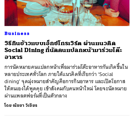
ค้นหา
SHARE
TWEET
LINE
EMAIL
Business
วิธีกินข้าวแบบเอ็กซ์โทรเวิร์ต ผ่านแนวคิด
Social Dining ที่นัดคนแปลกหน้ามาร่วมโต๊ะ
อาหาร
การนัดหมายคนแปลกหน้าเพื่อมาร่วมโต๊ะอาหารกันเกิดขึ้นใน
หลายประเทศทั่วโลก ภายใต้แนวคิดที่เรียกว่า ‘Social
dining’ จุดมุ่งหมายสำคัญคือการกินอาหาร และเปิดโอกาส
ให้ตนเองได้พูดคุย เข้าสังคมกับคนหน้าใหม่ โดยจะนัดหมาย
ผ่านแพลตฟอร์มที่เป็นตัวกลาง
โดย
ณัชชา วิเชียร