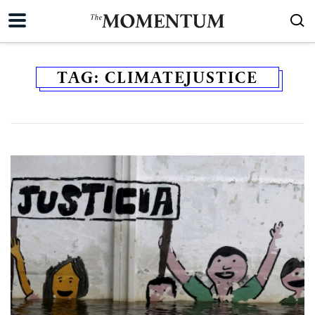
TAG:
CLIMATEJUSTICE