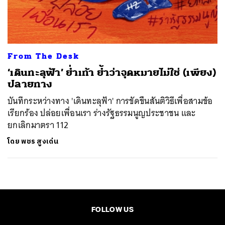
ค้นหา
SHARE
TWEET
LINE
EMAIL
From The Desk
‘เดินทะลุฟ้า’ ย่ำเท้า ย้ำว่าจุดหมายไม่ใช่ (เพียง)
ปลายทาง
บันทึกระหว่างทาง 'เดินทะลุฟ้า' การขัดขืนสันติวิธีเพื่อสามข้อ
เรียกร้อง ปล่อยเพื่อนเรา ร่างรัฐธรรมนูญประชาชน และ
ยกเลิกมาตรา 112
โดย
พชร สูงเด่น
FOLLOW US