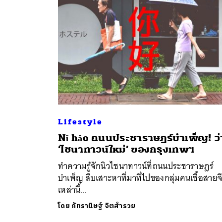
Lifestyle
ค้
Nǐ hǎo ถนนประชาราษฎร์บำเพ็ญ! ว่า
‘ไชนาทาวน์ใหม่’ ของกรุงเทพฯ
ทำความรู้จักนิวไชนาทาวน์ที่ถนนประชาราษฎร์
บำเพ็ญ สืบเสาะหาที่มาที่ไปของกลุ่มคนเชื้อสายจ
เหล่านี้...
โดย
ภัทรานิษฐ์ จิตสำรวย