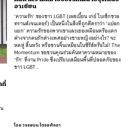
อาเซียน
‘ความรัก’ ของชาว LGBT (เลสเบี้ยน เกย์ ไบเซ็กชวล
ทรานส์เจนเดอร์) เป็นหนึ่งในสิ่งที่ถูกตีตราว่า ‘แปลก
แยก’ ความรักของพวกเขาและเธอเหมือนหรือแตก
ต่างจากคนรักต่างเพศอย่างชายหญิงอย่างไร? จะ
หดหู่ สิ้นหวัง หรือชวนจิ้นเหมือนในซีรีส์หรือไม่? The
Momentum ขอชวนคุณร่วมค้นหาความหมายของ
‘รัก’ ที่งาน Pride ซึ่งเปรียบเสมือนพื้นที่ปลอดภัยของ
ชาว LGBT...
นหา
ที่
SHARE
TWEET
LINE
EMAIL
ีน
โดย
วรรษมน ไตรยศักดา