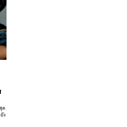
นหา
N
SHARE
TWEET
LINE
EMAIL
สุด
ยัง