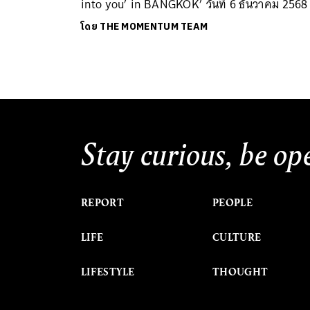
into you’ in BANGKOK’ วันที่ 6 ธันวาคม 2568
โดย
THE MOMENTUM TEAM
Stay curious, be op
REPORT
PEOPLE
LIFE
CULTURE
LIFESTYLE
THOUGHT