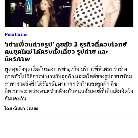
ค้นหา
SHARE
TWEET
LINE
EMAIL
Feature
‘เช่าเพื่อนถ่ายรูป’ คุยกับ 2 ธุรกิจที่ตอบโจทย์
คนยุคใหม่ ได้ครบทั้งเที่ยว รูปถ่าย และ
มิตรภาพ
พูดคุยถึงจุดเริ่มต้นของการทำธุรกิจ บริการที่พิเศษกว่าช่าง
ภาพทั่วไป วิธีการทำงานกับลูกค้า และสไตล์ของรูปถ่ายพร้อม
ราคา รวมถึงสิ่งได้รับกลับมามากกว่าเงินและลูกค้า คือ
มิตรภาพระหว่างคนหน้ากล้องกับคนหลังเลนส์ที่เติมเต็มจิตใจ
กันและกัน
โดย
ณัชชา วิเชียร