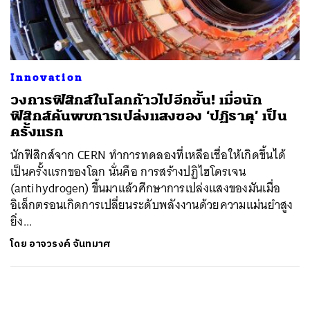
ค้นหา
SHARE
TWEET
LINE
EMAIL
Innovation
วงการฟิสิกส์ในโลกก้าวไปอีกขั้น! เมื่อนัก
ฟิสิกส์ค้นพบการเปล่งแสงของ ‘ปฏิธาตุ’ เป็น
ครั้งแรก
นักฟิสิกส์จาก CERN ทำการทดลองที่เหลือเชื่อให้เกิดขึ้นได้
เป็นครั้งแรกของโลก นั่นคือ การสร้างปฏิไฮโดรเจน
(antihydrogen) ขึ้นมาแล้วศึกษาการเปล่งแสงของมันเมื่อ
อิเล็กตรอนเกิดการเปลี่ยนระดับพลังงานด้วยความแม่นยำสูง
ยิ่ง...
โดย
อาจวรงค์ จันทมาศ