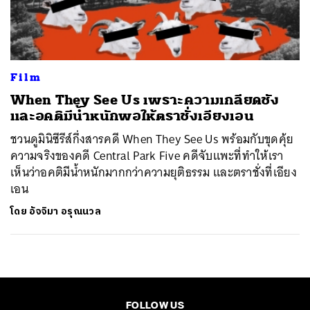
ค้นหา
SHARE
TWEET
LINE
EMAIL
Film
When They See Us เพราะความเกลียดชัง
และอคติมีน้ำหนักพอให้ตราชั่งเอียงเอน
ชวนดูมินิซีรีส์กึ่งสารคดี When They See Us พร้อมกับขุดคุ้ย
ความจริงของคดี Central Park Five คดีจับแพะที่ทำให้เรา
เห็นว่าอคติมีน้ำหนักมากกว่าความยุติธรรม และตราชั่งที่เอียง
เอน
โดย
อัจจิมา อรุณนวล
FOLLOW US