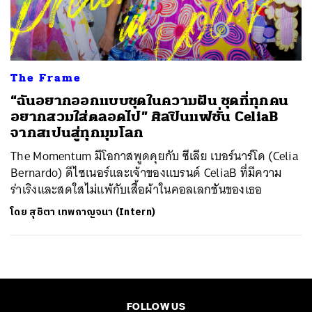
ค้นหา
SHARE
TWEET
LINE
EMAIL
The Frame
“ฉันอยากออกแบบชุดในความฝัน ชุดที่ทุกคน
อยากสวมใส่ตลอดไป” ศิลปินแฟชั่น CeliaB
จากสเปนสู่ทุกมุมโลก
The Momentum มีโอกาสพูดคุยกับ ซีเลีย เบอร์นาร์โด (Celia
Bernardo) ดีไซเนอร์และเจ้าของแบรนด์ CeliaB ที่มีความ
ร่าเริงและสดใสไม่แพ้กับเสื้อผ้าในคอลเลกชันของเธอ
โดย
สุชิตา เทพกาญจนา (Intern)
FOLLOW US