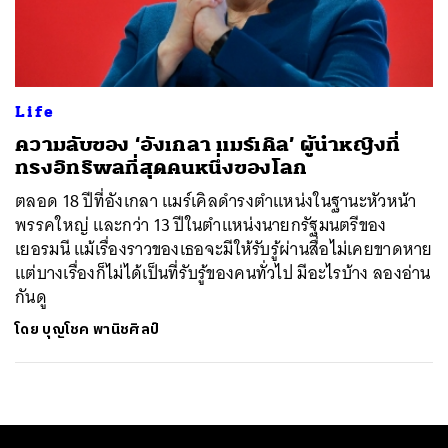
ค้นหา
SHARE
TWEET
LINE
EMAIL
Life
ความลับของ ‘อังเกลา แมร์เคิล’ ผู้นำหญิงที่
ทรงอิทธิพลที่สุดคนหนึ่งของโลก
ตลอด 18 ปีที่อังเกลา แมร์เคิลดำรงตำแหน่งในฐานะหัวหน้า
พรรคใหญ่ และกว่า 13 ปีในตำแหน่งนายกรัฐมนตรีของ
เยอรมนี แม้เรื่องราวของเธอจะมีให้รับรู้ผ่านสื่อไม่เคยขาดหาย
แต่บางเรื่องก็ไม่ได้เป็นที่รับรู้ของคนทั่วไป มีอะไรบ้าง ลองอ่าน
กันดู
โดย
บุญโชค พานิชศิลป์