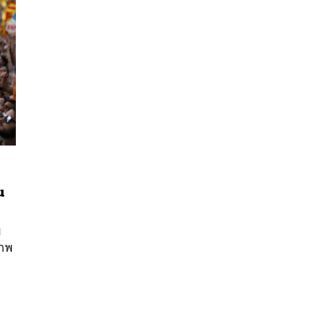
น
นหา
SHARE
TWEET
LINE
EMAIL
ย
ภาพ