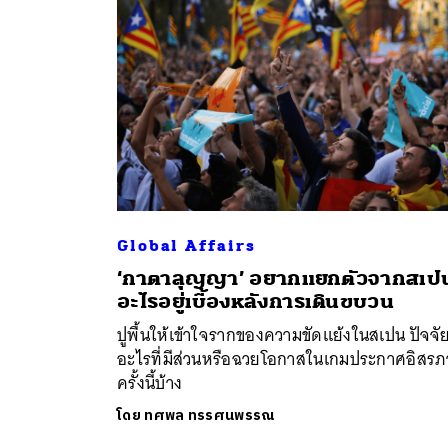
Global Affairs
‘กาตาลุญญา’ อยากแยกตัวจากสเป
ค้
อะไรอยู่เบื้องหลังการเดินขบวน
ปูพื้นให้เข้าใจรากของความขัดแย้งในสเปน ปัจจั
อะไรที่มีส่วนหรือฉวยโอกาสในเกมประกาศอิสร
ครั้งนี้บ้าง
โดย
ทศพล ทรรศนพรรณ