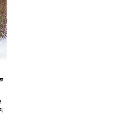
าย
นหา
SHARE
TWEET
LINE
EMAIL
ี
ยุ