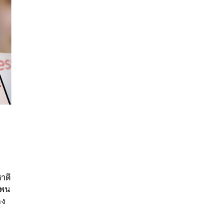
นหา
ชาติ
SHARE
TWEET
LINE
EMAIL
เพน
อง