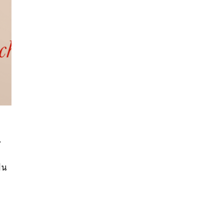
นหา
ก
SHARE
TWEET
LINE
EMAIL
ฝน