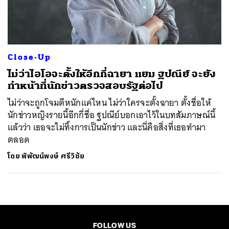
ค้นหา
SHARE
TWEET
LINE
EMAIL
Close-Up
ไม่ว่าไอโอจะตั้งให้อีกกี่ฉายา แยม ฐปณีย์ จะยัง
ทำหน้าที่นักข่าวตรวจสอบรัฐต่อไป
ไม่ว่าจะถูกโจมตีหนักแค่ไหน ไม่ว่าใครจะตั้งฉายา ตั้งชื่อให้
นักข่าวหญิงรายนี้อีกกี่ชื่อ ฐปณีย์บอกเอาไว้ในบทสัมภาษณ์นี้
แล้วว่า เธอจะไม่ทิ้งการเป็นนักข่าว และนี่คือสิ่งที่เธอทำมา
ตลอด
โดย
พิพัฒน์พงษ์ ศรีวิชัย
FOLLOW US