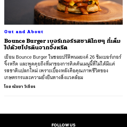
ค้นหา
SHARE
TWEET
LINE
EMAIL
Out and About
Bounce Burger เบอร์เกอร์รสชาติไทยๆ ที่เต็ม
ไปด้วยโปรตีนจากจิ้งหรีด
เยือน Bounce Burger ในซอยปรีดีพนมยงค์ 26 ชิมเบอร์เกอร์
จิ้งหรีด และพูดคุยถึงที่มาของการคิดค้นเมนูนี้ที่ไม่ได้มีแค่
รสชาติแปลกใหม่ เพราะเบื้องหลังคือคุณภาพชีวิตของ
เกษตรกรและความยั่งยืนทางสิ่งแวดล้อม
โดย
ณัชชา วิเชียร
FOLLOW US